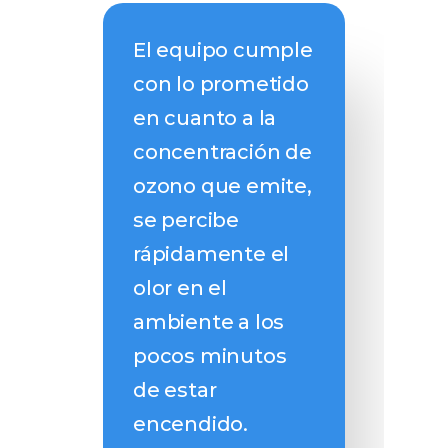
o,
El equipo cumple
Exc
ndo
con lo prometido
prod
en cuanto a la
y se
 de
concentración de
lim
hora
ozono que emite,
bue
e
se percibe
tiem
rápidamente el
la d
olor en el
rec
ambiente a los
pocos minutos
de estar
encendido.
re