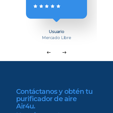
M
Usuario
Mercado Libre
Contáctanos
y
obtén
tu
purificador
de
aire
Air4u.