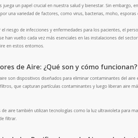
s juega un papel crucial en nuestra salud y bienestar. Sin embargo, e
or una variedad de factores, como virus, bacterias, moho, esporas
l riesgo de infecciones y enfermedades para los pacientes, el person
 se han vuelto cada vez más esenciales en las instalaciones del sector
aire en estos entornos.
dores de Aire: ¿Qué son y cómo funcionan?
aire son dispositivos diseñados para eliminar contaminantes del aire
iltros, que capturan partículas contaminantes y luego liberan aire má
de aire también utilizan tecnologías como la luz ultravioleta para mata
 filtrar.