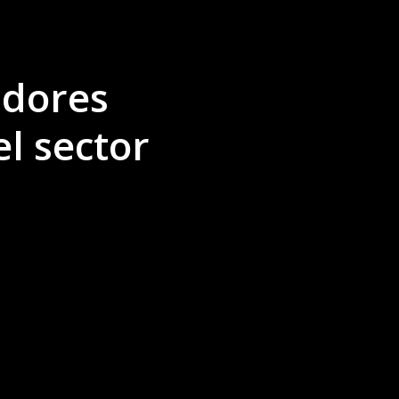
adores
el sector