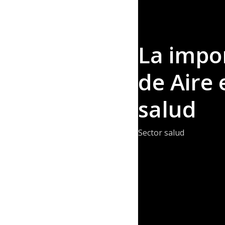
La impor
de Aire 
salud
Sector salud