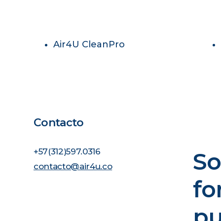
Read more
Air4U CleanPro
Contacto
+57(312)597.0316
So
contacto@air4u.co
fo
pu