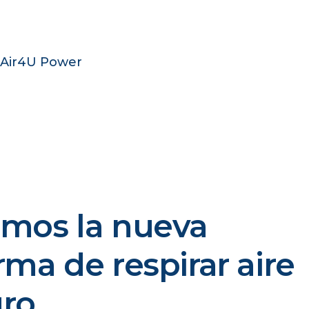
Read more
Air4U Power
mos la nueva
rma de respirar aire
ro