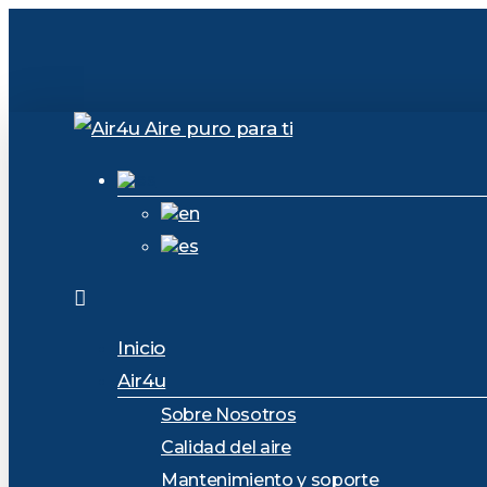
Skip
to
main
content
Menu
Inicio
Air4u
Sobre Nosotros
Calidad del aire
Mantenimiento y soporte